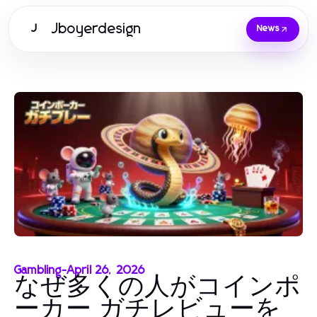
Jboyerdesign
J
News
Gambling
-
April 26, 2026
なぜ多くの人がコインポ
ーカー ガチレビューを