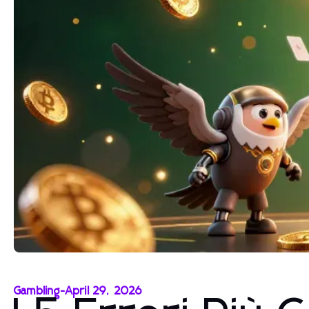
Gambling
-
April 29, 2026