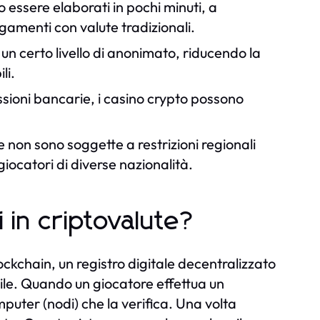
no essere elaborati in pochi minuti, a
gamenti con valute tradizionali.
un certo livello di anonimato, riducendo la
li.
ioni bancarie, i casino crypto possono
 non sono soggette a restrizioni regionali
iocatori di diverse nazionalità.
 in criptovalute?
ockchain, un registro digitale decentralizzato
ile. Quando un giocatore effettua un
puter (nodi) che la verifica. Una volta