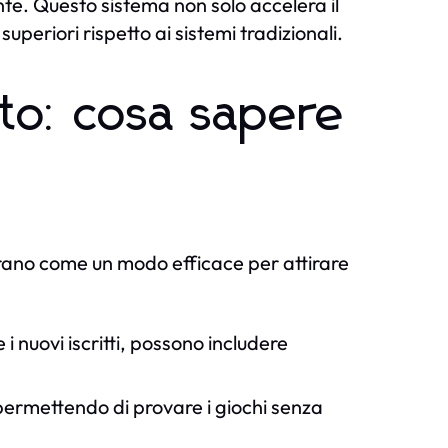
nte. Questo sistema non solo accelera il
periori rispetto ai sistemi tradizionali.
pto: cosa sapere
gurano come un modo efficace per attirare
i nuovi iscritti, possono includere
permettendo di provare i giochi senza