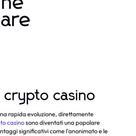
ine
iare
e crypto casino
o una rapida evoluzione, direttamente
pto casino
sono diventati una popolare
vantaggi significativi come l'anonimato e le