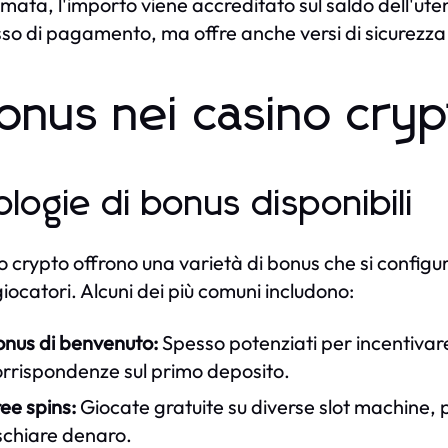
mata, l'importo viene accreditato sul saldo dell'ute
so di pagamento, ma offre anche versi di sicurezza su
bonus nei casino cry
ologie di bonus disponibili
no crypto offrono una varietà di bonus che si confi
giocatori. Alcuni dei più comuni includono:
onus di benvenuto:
Spesso potenziati per incentivare 
orrispondenze sul primo deposito.
ee spins:
Giocate gratuite su diverse slot machine, 
schiare denaro.