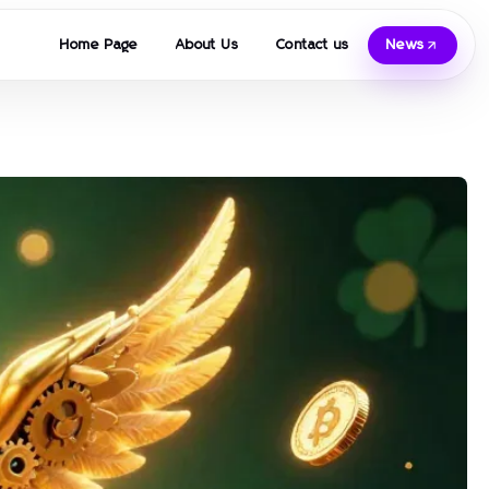
Home Page
About Us
Contact us
News