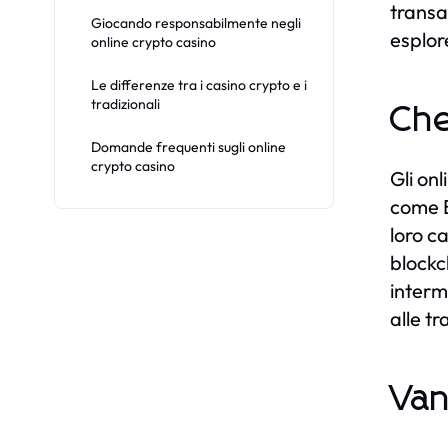
transa
Giocando responsabilmente negli
esplor
online crypto casino
Le differenze tra i casino crypto e i
tradizionali
Che
Domande frequenti sugli online
crypto casino
Gli on
come B
loro c
blockc
interm
alle t
Van