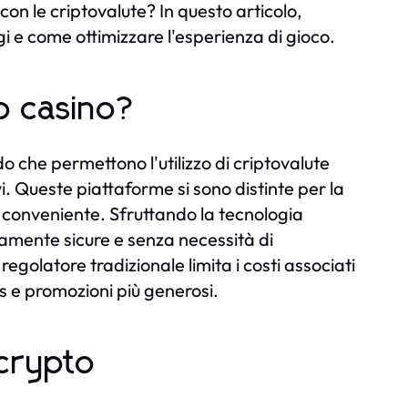
n le criptovalute? In questo articolo,
gi e come ottimizzare l'esperienza di gioco.
o casino?
o che permettono l'utilizzo di criptovalute
i. Queste piattaforme si sono distinte per la
e conveniente. Sfruttando la tecnologia
tamente sicure e senza necessità di
egolatore tradizionale limita i costi associati
s e promozioni più generosi.
 crypto