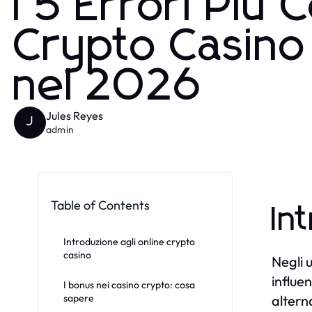
I 5 Errori Più 
Crypto Casino
nel 2026
Jules Reyes
J
admin
Table of Contents
In
Introduzione agli online crypto
casino
Negli 
influe
I bonus nei casino crypto: cosa
sapere
alterna